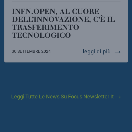
INFN.OPEN, AL CUORE
DELL’INNOVAZIONE, C’È IL
TRASFERIMENTO
TECNOLOGICO
infn.ope
leggi di più
30 SETTEMBRE 2024
Leggi Tutte Le News Su Focus Newsletter It