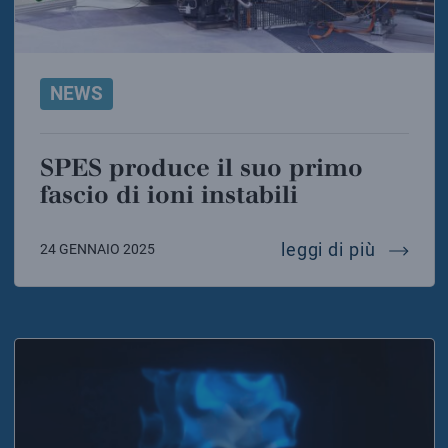
NEWS
SPES produce il suo primo
fascio di ioni instabili
spes pro
leggi di più
24 GENNAIO 2025