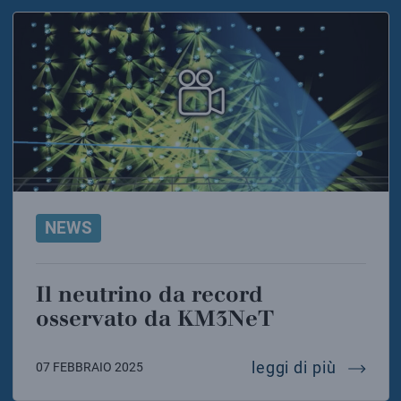
NEWS
Il neutrino da record
osservato da KM3NeT
il neut
leggi di più
07 FEBBRAIO 2025