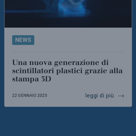
NEWS
Una nuova generazione di
scintillatori plastici grazie alla
stampa 3D
una nuov
leggi di più
22 GENNAIO 2025