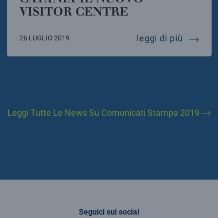
VISITOR CENTRE
laborato
leggi di più
26 LUGLIO 2019
Leggi Tutte Le News Su Comunicati Stampa 2019
Seguici sui social