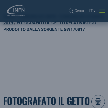
Selezione l
IT
Cerca
Home
COMUNICATI INFN
COMUNICATI STAMPA
Cerca...
2019
FOTOGRAFATO IL GETTO RELATIVISTICO
PRODOTTO DALLA SORGENTE GW170817
FOTOGRAFATO IL GETTO