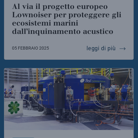
Al via il progetto europeo
Lownoiser per proteggere gli
ecosistemi marini
dall’inquinamento acustico
rino da record osservato da km3net
al via 
leggi di più
05 FEBBRAIO 2025