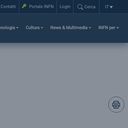
Login
Contatti
Portale INFN
Login
IT
Cerca
Selezione l
Cerca...
cnologia
Cultura
News & Multimedia
INFN per