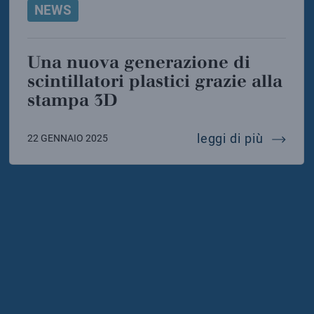
NEWS
Una nuova generazione di
scintillatori plastici grazie alla
stampa 3D
5
duce il suo primo fascio di ioni instabili
una nuov
leggi di più
22 GENNAIO 2025