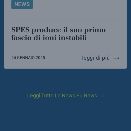
NEWS
SPES produce il suo primo
fascio di ioni instabili
tional year of quantum science and technology, 202
spes pro
leggi di più
24 GENNAIO 2025
Leggi Tutte Le News Su News