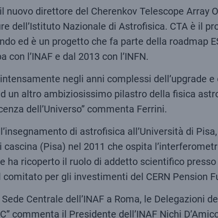
il nuovo direttore del Cherenkov Telescope Array Ob
re dell’Istituto Nazionale di Astrofisica. CTA è il p
o ed è un progetto che fa parte della roadmap ESFR
ipa con l’INAF e dal 2013 con l’INFN.
a intensamente negli anni complessi dell’upgrade e 
 un altro ambiziosissimo pilastro della fisica astr
scenza dell’Universo” commenta Ferrini.
l’insegnamento di astrofisica all’Università di Pisa
 cascina (Pisa) nel 2011 che ospita l’interferometro
re ha ricoperto il ruolo di addetto scientifico press
l comitato per gli investimenti del CERN Pension F
Sede Centrale dell’INAF a Roma, le Delegazioni dei
RIC” commenta il Presidente dell’INAF Nichi D’Amico 