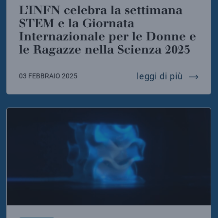
L’INFN celebra la settimana
STEM e la Giornata
Internazionale per le Donne e
le Ragazze nella Scienza 2025
il progetto europeo lownoiser per proteggere gli eco
l’infn 
leggi di più
03 FEBBRAIO 2025