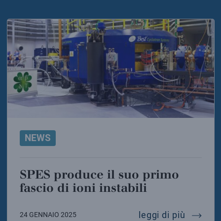
NEWS
SPES produce il suo primo
fascio di ioni instabili
spes pro
leggi di più
24 GENNAIO 2025