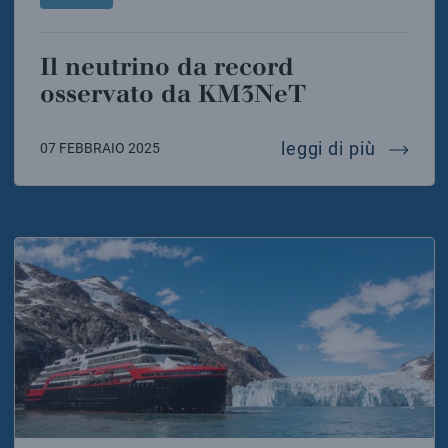
Il neutrino da record
osservato da KM3NeT
il neut
leggi di più
07 FEBBRAIO 2025