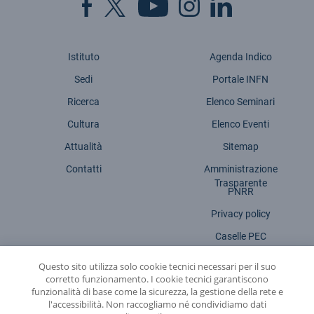
Istituto
Agenda Indico
Sedi
Portale INFN
Ricerca
Elenco Seminari
Cultura
Elenco Eventi
Attualità
Sitemap
Contatti
Amministrazione
Trasparente
PNRR
Privacy policy
Caselle PEC
Note Legali
Questo sito utilizza solo cookie tecnici necessari per il suo
corretto funzionamento. I cookie tecnici garantiscono
Dichiarazione accessibilità
funzionalità di base come la sicurezza, la gestione della rete e
l'accessibilità. Non raccogliamo né condividiamo dati