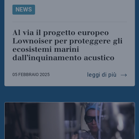
NEWS
Al via il progetto europeo
Lownoiser per proteggere gli
ecosistemi marini
dall’inquinamento acustico
al via 
leggi di più
05 FEBBRAIO 2025