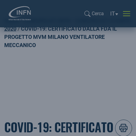
Selezione li
IT
Cerca
Home
COMUNICATI INFN
COMUNICATI STAMPA
Cerca...
2020
COVID-19: CERTIFICATO DALLA FDA IL
PROGETTO MVM MILANO VENTILATORE
MECCANICO
COVID-19: CERTIFICATO