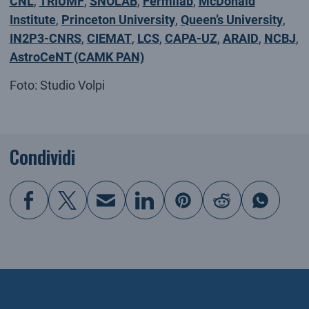
CNL
,
TRIUMF
,
SNOLAB
,
Fermilab
,
McDonald
Institute
,
Princeton University
,
Queen’s University
,
IN2P3-CNRS
,
CIEMAT
,
LCS
,
CAPA-UZ
,
ARAID
,
NCBJ
,
AstroCeNT (CAMK PAN)
Foto: Studio Volpi
Condividi