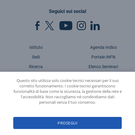
Seguici sui social
Istituto
Agenda Indico
Sedi
Portale INFN
Ricerca
Elenco Seminari
Cultura
Elenco Eventi
Questo sito utilizza solo cookie tecnici necessari per il suo
corretto funzionamento. I cookie tecnici garantiscono
Attualità
Sitemap
funzionalità di base come la sicurezza, la gestione della rete e
Contatti
Amministrazione
l'accessibilità. Non raccogliamo né condividiamo dati
Trasparente
personali senza il tuo consenso.
PNRR
Privacy policy
PROSEGUI
Caselle PEC
Note Legali